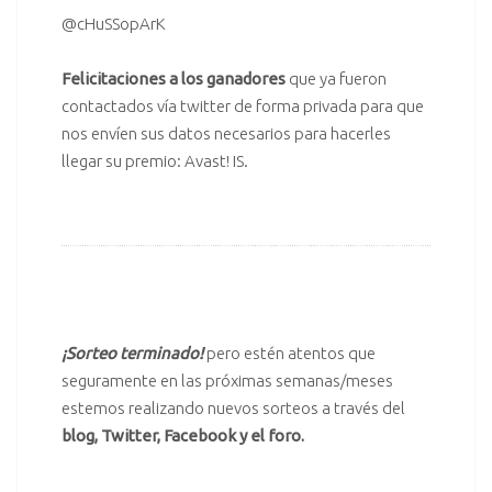
@cHuSSopArK
Felicitaciones a los ganadores
que ya fueron
contactados vía
twitter
de forma privada para que
nos envíen sus datos necesarios para hacerles
llegar su premio:
Avast! IS
.
.
.
¡Sorteo terminado!
pero estén atentos que
seguramente en las próximas semanas/meses
estemos realizando nuevos sorteos a través del
blog
,
Twitter
,
Facebook
y el
foro
.
..