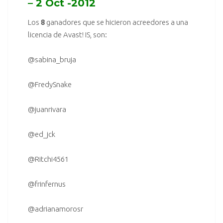
– 2 Oct -2012
Los
8
ganadores que se hicieron acreedores a una
licencia de
Avast! IS
, son:
@sabina_bruja
@FredySnake
@juanrivara
@ed_jck
@Ritchi4561
@frinfernus
@adrianamorosr