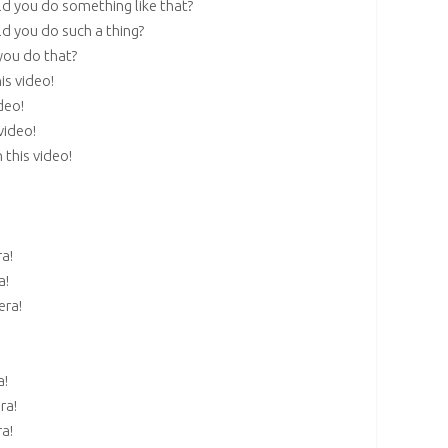
 you do something like that?
 you do such a thing?
ou do that?
s video!
deo!
video!
this video!
a!
a!
era!
a!
ra!
a!