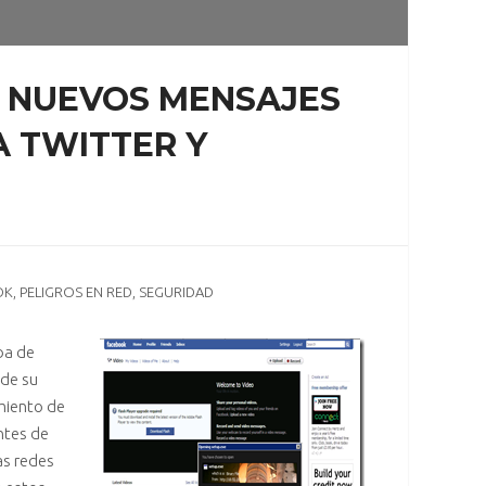
S NUEVOS MENSAJES
A TWITTER Y
OK
,
PELIGROS EN RED
,
SEGURIDAD
ba de
 de su
miento de
ntes de
as redes