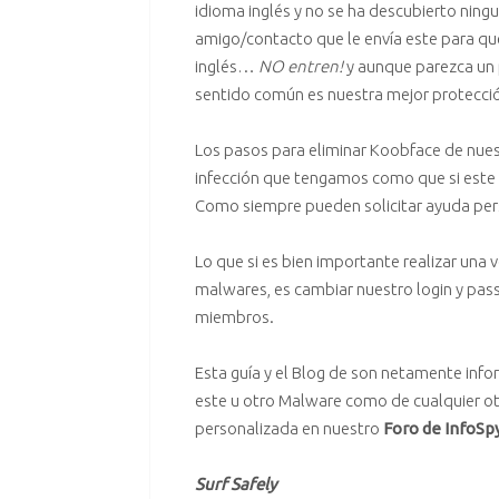
idioma inglés y no se ha descubierto ning
amigo/contacto que le envía este para q
inglés…
NO entren!
y aunque parezca un 
sentido común es nuestra mejor protecció
Los pasos para eliminar Koobface de nue
infección que tengamos como que si este 
Como siempre pueden solicitar ayuda per
Lo que si es bien importante realizar una
malwares, es cambiar nuestro login y pas
miembros.
Esta guía y el Blog de son netamente info
este u otro
Malware
como de cualquier ot
personalizada en nuestro
Foro de InfoS
Surf Safely