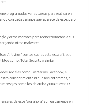
era!
iene programadas varias tareas para realizar en
ndo con cada variante que aparece de este, pero
gle y otros motores para redireccionarnos a sus
escargando otros
malwares
.
lsos Antivirus
” con los cuales este esta afiliado
log como: Total Security o similar.
 redes sociales como
Twitter
y/o
Facebook
, el
uestro consentimiento ni que nos enteremos, a
 mensajes como los de arriba y una nueva URL
mensajes de este “por ahora” son únicamente en