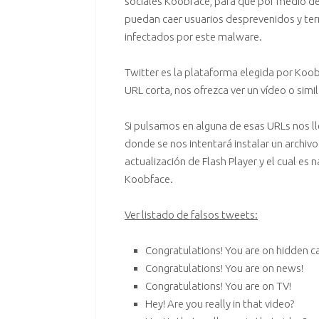
sociales
Koobface
, para que por medio d
puedan caer usuarios desprevenidos y te
infectados por este
malware
.
Twitter
es la plataforma elegida por Koo
URL corta, nos ofrezca ver un vídeo o simi
Si pulsamos en alguna de esas URLs nos lle
donde se nos intentará instalar un archiv
actualización de Flash Player y el cual 
Koobface
.
Ver listado de falsos tweets:
Congratulations! You are on hidden c
Congratulations! You are on news!
Congratulations! You are on TV!
Hey! Are you really in that video?