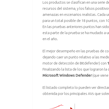
Los productos se clasifican en una serie d
recursos del sistema, y ​​los falsos positi
amenazas en escenarios realistas. Cada una
para un total posible de 18 puntos, con 10
En las pruebas anteriores puntos han sido
esta parte de la prueba se ha mudado a u
en el año.
El mejor desempeño en las pruebas de c
dejando caer un punto relativo a las medi
motor de detección de Bitdefender) con
1
Finalizando la lista de los que lograron la
Microsoft Windows Defender
(que viene
El listado completo lo pueden ver direc
obtenida por los principales AVs que so