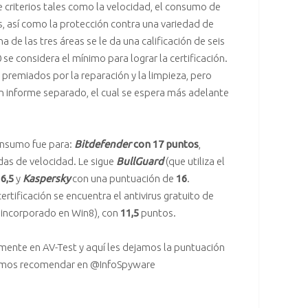
e criterios tales como la velocidad, el consumo de
vos, así como la protección contra una variedad de
 de las tres áreas se le da una calificación de seis
 se considera el mínimo para lograr la certificación.
 premiados por la reparación y la limpieza, pero
n informe separado, el cual se espera más adelante
onsumo fue para:
Bitdefender
con 17 puntos
,
das de velocidad. Le sigue
BullGuard
(que utiliza el
6,5
y
Kaspersky
con una puntuación de
16
.
 certificación se encuentra el
antivirus
gratuito de
 incorporado en Win8), con
11,5
puntos.
tamente en
AV-Test
y aquí les dejamos la puntuación
lemos recomendar en
@InfoSpyware