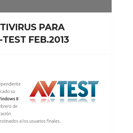
TIVIRUS PARA
TEST FEB.2013
dependiente
icado su
Windows 8
ebrero de
ración
tinados a los usuarios finales.