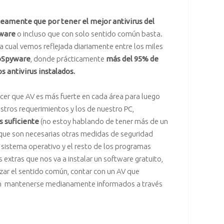
eamente que por tener el mejor antivirus del
ware
o incluso que con solo sentido común basta.
la cual vemos reflejada diariamente entre los miles
foSpyware
, donde prácticamente
más del 95% de
s antivirus instalados.
ocer que AV es más fuerte en cada área para luego
estros requerimientos y los de nuestro PC,
s suficiente
(no estoy hablando de tener más de un
que son necesarias otras medidas de seguridad
 sistema operativo y el resto de los programas
 extras que nos va a instalar un software gratuito,
lizar el sentido común, contar con un AV que
n mantenerse medianamente informados a través