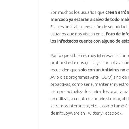
Son muchos los usuarios que
creen errón
mercado ya estarán a salvo de todo
mal
Esta es una falsa sensación de seguridad 
usuarios que nos visitan en el
Foro de In
los infectados cuenta con alguno de esto
Por lo que si bien es muy interesante con
probar si este nos gusta y se adapta a nu
recuerden que
solo con un Antivirus no e
AV o diez programas Anti-TODO) sino de 
proactivas, como ser el mantener nuestro
siempre actualizados, mirar los programas
no utilizar la cuenta de administrador, uti
sepamos interpretar, etc… como tambié
de
InfoSpyware
en
Twitter
y
Facebook
.
.